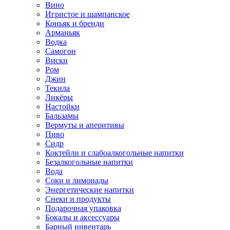
Вино
Игристое и шампанское
Коньяк и бренди
Арманьяк
Водка
Самогон
Виски
Ром
Джин
Текила
Ликёры
Настойки
Бальзамы
Вермуты и аперитивы
Пиво
Сидр
Коктейли и слабоалкогольные напитки
Безалкогольные напитки
Вода
Соки и лимонады
Энергетические напитки
Снеки и продукты
Подарочная упаковка
Бокалы и аксессуары
Барный инвентарь