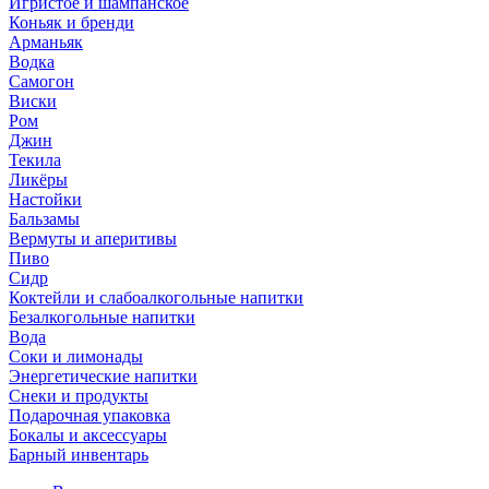
Игристое и шампанское
Коньяк и бренди
Арманьяк
Водка
Самогон
Виски
Ром
Джин
Текила
Ликёры
Настойки
Бальзамы
Вермуты и аперитивы
Пиво
Сидр
Коктейли и слабоалкогольные напитки
Безалкогольные напитки
Вода
Соки и лимонады
Энергетические напитки
Снеки и продукты
Подарочная упаковка
Бокалы и аксессуары
Барный инвентарь