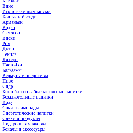
Каталог
Вино
Игристое и шампанское
Коньяк и бренди
Арманьяк
Водка
Самогон
Виски
Ром
Джин
Текила
Ликёры
Настойки
Бальзамы
Вермуты и аперитивы
Пиво
Сидр
Коктейли и слабоалкогольные напитки
Безалкогольные напитки
Вода
Соки и лимонады
Энергетические напитки
Снеки и продукты
Подарочная упаковка
Бокалы и аксессуары