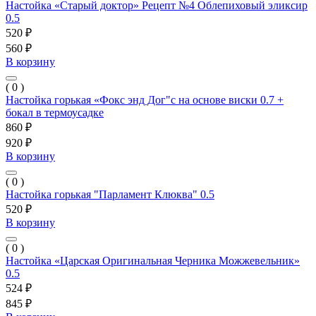
Настойка «Старый доктор» Рецепт №4 Облепиховый эликсир
0.5
520 ₽
560 ₽
В корзину
( 0 )
Настойка горькая «Фокс энд Дог"с на основе виски 0.7 +
бокал в термоусадке
860 ₽
920 ₽
В корзину
( 0 )
Настойка горькая "Парламент Клюква" 0.5
520 ₽
В корзину
( 0 )
Настойка «Царская Оригинальная Черника Можжевельник»
0.5
524 ₽
845 ₽