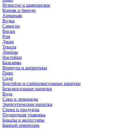
Игристое и шампанское
Коньяк и бренди
Арманьяк
Водка
Самогон
Виски
Ром
Джин
Текила
Ликёры
Настойки
Бальзамы
Вермуты и аперитивы
Пиво
Сидр
Коктейли и слабоалкогольные напитки
Безалкогольные напитки
Вода
Соки и лимонады
Энергетические напитки
Снеки и продукты
Подарочная упаковка
Бокалы и аксессуары
Барный инвентарь