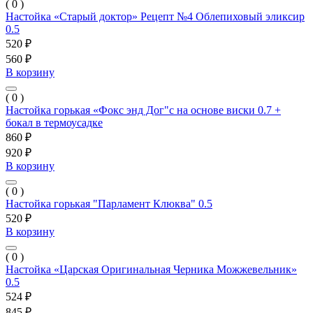
( 0 )
Настойка «Старый доктор» Рецепт №4 Облепиховый эликсир
0.5
520 ₽
560 ₽
В корзину
( 0 )
Настойка горькая «Фокс энд Дог"с на основе виски 0.7 +
бокал в термоусадке
860 ₽
920 ₽
В корзину
( 0 )
Настойка горькая "Парламент Клюква" 0.5
520 ₽
В корзину
( 0 )
Настойка «Царская Оригинальная Черника Можжевельник»
0.5
524 ₽
845 ₽