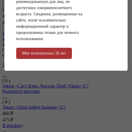
рекомендованную для лиц, не
Добавить в избранное
достигших совершеннолетнего
Где купить?
адреса магазинов
возраста. Сведения, размещенные на
445 ₽
сайте, носят исключительно
450 ₽
информационный характер и
бут
предназначены только для личного
В корзину
использования.
Купить в один клик
Категория товара:
Джин
Страна:
РОССИЯ
Описание
Джин "БРИДЖ ПАРК" 0,5
( 0 )
Джин «Саут Бэнк Лондон Драй Джин» 0.7
Выберите магазин
( 0 )
Джин «Грин Бабун Банана» 0.5
460 ₽
475 ₽
В корзину