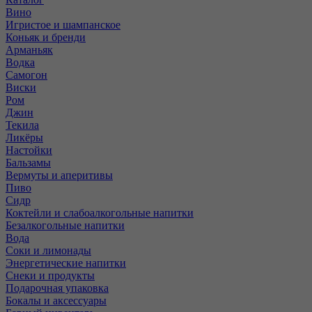
Вино
Игристое и шампанское
Коньяк и бренди
Арманьяк
Водка
Самогон
Виски
Ром
Джин
Текила
Ликёры
Настойки
Бальзамы
Вермуты и аперитивы
Пиво
Сидр
Коктейли и слабоалкогольные напитки
Безалкогольные напитки
Вода
Соки и лимонады
Энергетические напитки
Снеки и продукты
Подарочная упаковка
Бокалы и аксессуары