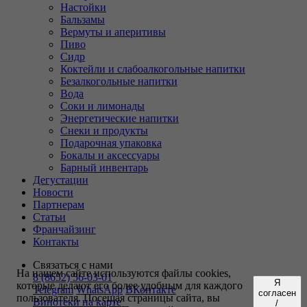
Настойки
Бальзамы
Вермуты и аперитивы
Пиво
Сидр
Коктейли и слабоалкогольные напитки
Безалкогольные напитки
Вода
Соки и лимонады
Энергетические напитки
Снеки и продукты
Подарочная упаковка
Бокалы и аксессуары
Барный инвентарь
Дегустации
Новости
Партнерам
Статьи
Франчайзинг
Контакты
Связаться с нами
На нашем сайте используются файлы cookies,
8 (8652) 56-03-01
Я
которые делают его более удобным для каждого
Telegram
WhatsApp
ВКонтакте
согласен
пользователя. Посещая страницы сайта, вы
Винотеки на карте
/