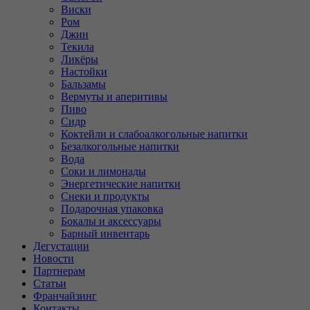
Виски
Ром
Джин
Текила
Ликёры
Настойки
Бальзамы
Вермуты и аперитивы
Пиво
Сидр
Коктейли и слабоалкогольные напитки
Безалкогольные напитки
Вода
Соки и лимонады
Энергетические напитки
Снеки и продукты
Подарочная упаковка
Бокалы и аксессуары
Барный инвентарь
Дегустации
Новости
Партнерам
Статьи
Франчайзинг
Контакты