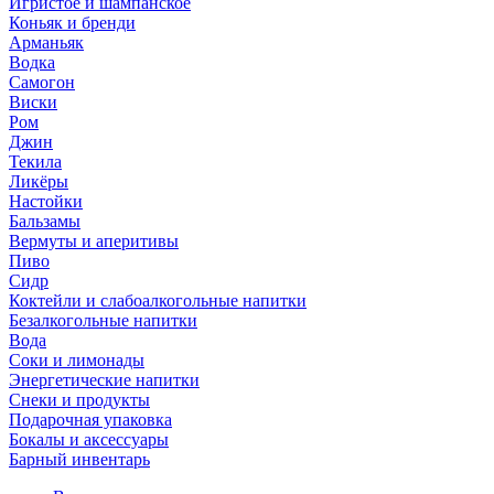
Игристое и шампанское
Коньяк и бренди
Арманьяк
Водка
Самогон
Виски
Ром
Джин
Текила
Ликёры
Настойки
Бальзамы
Вермуты и аперитивы
Пиво
Сидр
Коктейли и слабоалкогольные напитки
Безалкогольные напитки
Вода
Соки и лимонады
Энергетические напитки
Снеки и продукты
Подарочная упаковка
Бокалы и аксессуары
Барный инвентарь