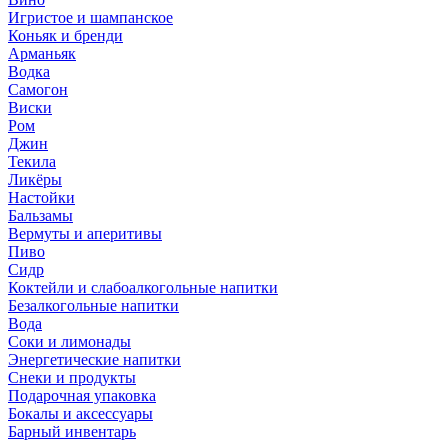
Игристое и шампанское
Коньяк и бренди
Арманьяк
Водка
Самогон
Виски
Ром
Джин
Текила
Ликёры
Настойки
Бальзамы
Вермуты и аперитивы
Пиво
Сидр
Коктейли и слабоалкогольные напитки
Безалкогольные напитки
Вода
Соки и лимонады
Энергетические напитки
Снеки и продукты
Подарочная упаковка
Бокалы и аксессуары
Барный инвентарь