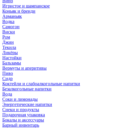
Вино
Игристое и шампанское
Коньяк и бренди
Арманьяк
Водка
Самогон
Виски
Ром
Джин
Текила
Ликёры
Настойки
Бальзамы
Вермуты и аперитивы
Пиво
Сидр
Коктейли и слабоалкогольные напитки
Безалкогольные напитки
Вода
Соки и лимонады
Энергетические напитки
Снеки и продукты
Подарочная упаковка
Бокалы и аксессуары
Барный инвентарь