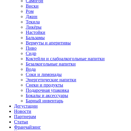
Самогон
Виски
Ром
Джин
Текила
Ликёры
Настойки
Бальзамы
Вермуты и аперитивы
Пиво
Сидр
Коктейли и слабоалкогольные напитки
Безалкогольные напитки
Вода
Соки и лимонады
Энергетические напитки
Снеки и продукты
Подарочная упаковка
Бокалы и аксессуары
Барный инвентарь
Дегустации
Новости
Партнерам
Статьи
Франчайзинг