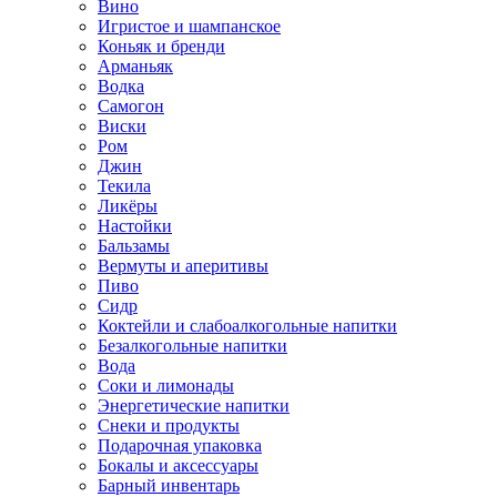
Вино
Игристое и шампанское
Коньяк и бренди
Арманьяк
Водка
Самогон
Виски
Ром
Джин
Текила
Ликёры
Настойки
Бальзамы
Вермуты и аперитивы
Пиво
Сидр
Коктейли и слабоалкогольные напитки
Безалкогольные напитки
Вода
Соки и лимонады
Энергетические напитки
Снеки и продукты
Подарочная упаковка
Бокалы и аксессуары
Барный инвентарь