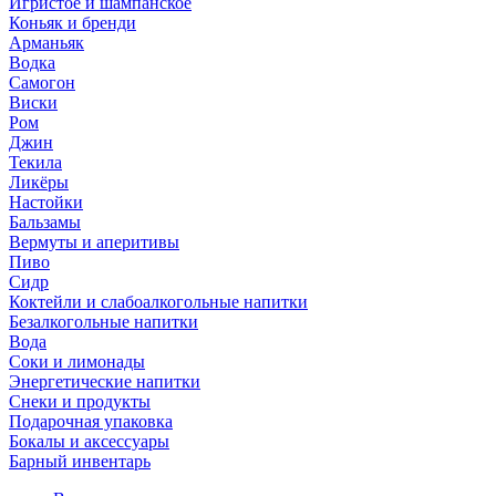
Игристое и шампанское
Коньяк и бренди
Арманьяк
Водка
Самогон
Виски
Ром
Джин
Текила
Ликёры
Настойки
Бальзамы
Вермуты и аперитивы
Пиво
Сидр
Коктейли и слабоалкогольные напитки
Безалкогольные напитки
Вода
Соки и лимонады
Энергетические напитки
Снеки и продукты
Подарочная упаковка
Бокалы и аксессуары
Барный инвентарь