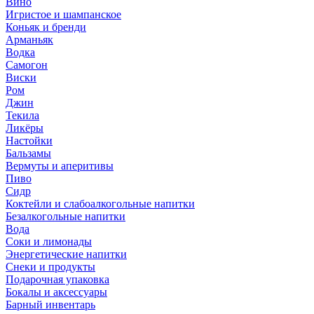
Вино
Игристое и шампанское
Коньяк и бренди
Арманьяк
Водка
Самогон
Виски
Ром
Джин
Текила
Ликёры
Настойки
Бальзамы
Вермуты и аперитивы
Пиво
Сидр
Коктейли и слабоалкогольные напитки
Безалкогольные напитки
Вода
Соки и лимонады
Энергетические напитки
Снеки и продукты
Подарочная упаковка
Бокалы и аксессуары
Барный инвентарь