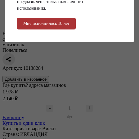
предназначены только для личного
использования.
Внешний вид товаров, характеристики и цены, указанные на
сайте, могут отличаться от представленных в наших
магазинах.
Поделиться
Артикул: 10138284
Добавить в избранное
Где купить?
адреса магазинов
1 978 ₽
2 140 ₽
В корзину
бут
Купить в один клик
Категория товара:
Виски
Страна:
ИРЛАНДИЯ