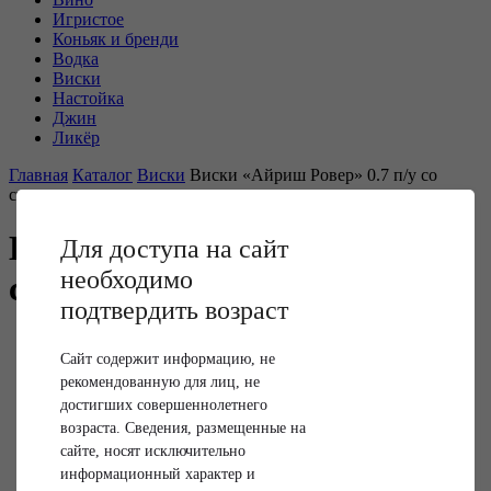
Игристое
Коньяк и бренди
Водка
Виски
Настойка
Джин
Ликёр
Главная
Каталог
Виски
Виски «Айриш Ровер» 0.7 п/у со
стаканом
Виски «Айриш Ровер» 0.7 п/у
Для доступа на сайт
необходимо
со стаканом
подтвердить возраст
Сайт содержит информацию, не
рекомендованную для лиц, не
достигших совершеннолетнего
возраста. Сведения, размещенные на
сайте, носят исключительно
информационный характер и