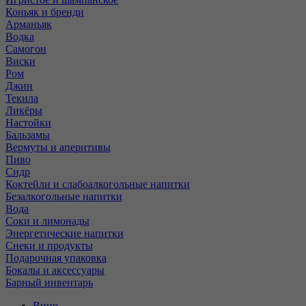
Коньяк и бренди
Арманьяк
Водка
Самогон
Виски
Ром
Джин
Текила
Ликёры
Настойки
Бальзамы
Вермуты и аперитивы
Пиво
Сидр
Коктейли и слабоалкогольные напитки
Безалкогольные напитки
Вода
Соки и лимонады
Энергетические напитки
Снеки и продукты
Подарочная упаковка
Бокалы и аксессуары
Барный инвентарь
Вино