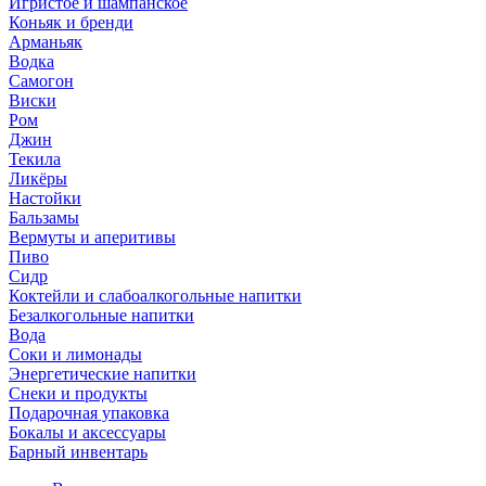
Игристое и шампанское
Коньяк и бренди
Арманьяк
Водка
Самогон
Виски
Ром
Джин
Текила
Ликёры
Настойки
Бальзамы
Вермуты и аперитивы
Пиво
Сидр
Коктейли и слабоалкогольные напитки
Безалкогольные напитки
Вода
Соки и лимонады
Энергетические напитки
Снеки и продукты
Подарочная упаковка
Бокалы и аксессуары
Барный инвентарь