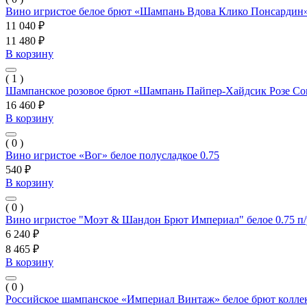
Вино игристое белое брют «Шампань Вдова Клико Понсардин»
11 040 ₽
11 480 ₽
В корзину
( 1 )
Шампанское розовое брют «Шампань Пайпер-Хайдсик Розе Сов
16 460 ₽
В корзину
( 0 )
Вино игристое «Вог» белое полусладкое 0.75
540 ₽
В корзину
( 0 )
Вино игристое "Моэт & Шандон Брют Империал" белое 0.75 п
6 240 ₽
8 465 ₽
В корзину
( 0 )
Российское шампанское «Империал Винтаж» белое брют колле