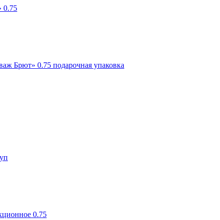
 0.75
аж Брют» 0.75 подарочная упаковка
/уп
кционное 0.75