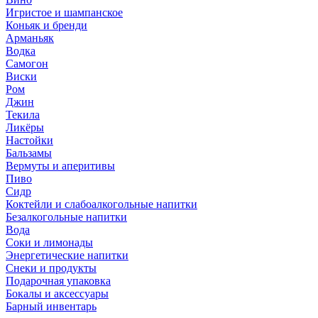
Игристое и шампанское
Коньяк и бренди
Арманьяк
Водка
Самогон
Виски
Ром
Джин
Текила
Ликёры
Настойки
Бальзамы
Вермуты и аперитивы
Пиво
Сидр
Коктейли и слабоалкогольные напитки
Безалкогольные напитки
Вода
Соки и лимонады
Энергетические напитки
Снеки и продукты
Подарочная упаковка
Бокалы и аксессуары
Барный инвентарь