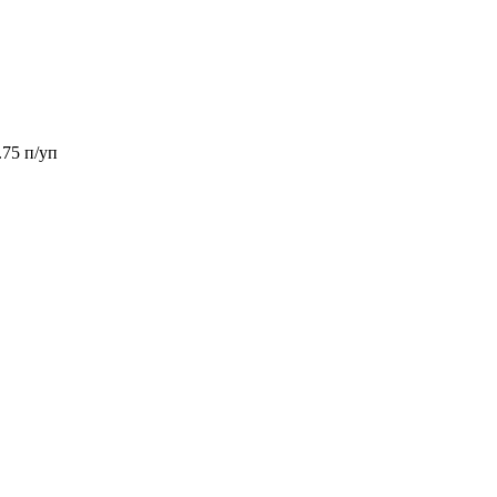
75 п/уп