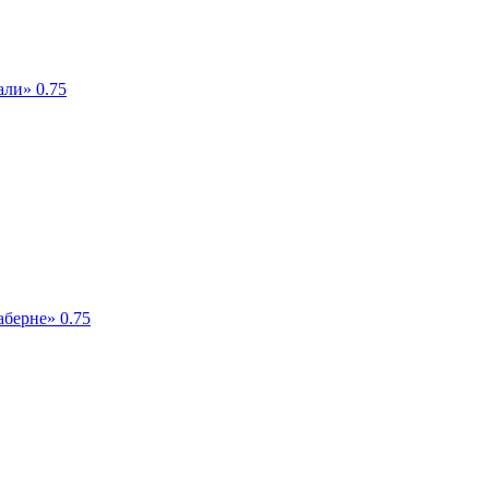
али» 0.75
берне» 0.75