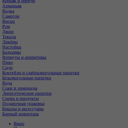
Коньяк и бренди
Арманьяк
Водка
Самогон
Виски
Ром
Джин
Текила
Ликёры
Настойки
Бальзамы
Вермуты и аперитивы
Пиво
Сидр
Коктейли и слабоалкогольные напитки
Безалкогольные напитки
Вода
Соки и лимонады
Энергетические напитки
Снеки и продукты
Подарочная упаковка
Бокалы и аксессуары
Барный инвентарь
Вино