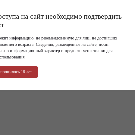
оступа на сайт необходимо подтвердить
ст
ржит информацию, не рекомендованную для лиц, не достигших
ано Розе» 0.75
олетнего возраста. Сведения, размещенные на сайте, носят
льно информационный характер и предназначены только для
рым АК Пиано Розе» 0.75
спользования.