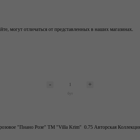
йте, могут отличаться от представленных в наших магазинах.
бут
озовое "Пиано Розе" ТМ "Villa Krim" 0.75 Авторская Коллекци