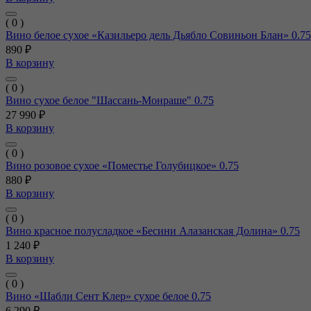
( 0 )
Вино белое сухое «Казильеро дель Дьябло Совиньон Блан» 0.75
890 ₽
В корзину
( 0 )
Вино сухое белое "Шассань-Монраше" 0.75
27 990 ₽
В корзину
( 0 )
Вино розовое сухое «Поместье Голубицкое» 0.75
880 ₽
В корзину
( 0 )
Вино красное полусладкое «Бесини Алазанская Долина» 0.75
1 240 ₽
В корзину
( 0 )
Вино «Шабли Сент Клер» сухое белое 0.75
6 290 ₽