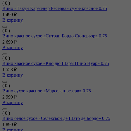
( 0 )
Вино «Такун Карменер Ресерва» сухое красное 0.75
1 490 ₽
В корзину
( 0 )
Вино красное сухое «Ситран Бордо Сюперьор» 0.75
2 690 ₽
В корзину
( 0 )
Вино красное сухое «Кло дю Шарм Пино Нуар» 0.75
1 553 ₽
В корзину
( 0 )
Вино сухое красное «Марселан резерв» 0.75
2 990 ₽
В корзину
( 0 )
Вино белое сухое «Селексьон де Шато де Бордо» 0.75
1 890 ₽
В корзину