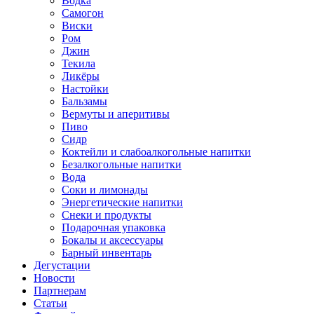
Водка
Самогон
Виски
Ром
Джин
Текила
Ликёры
Настойки
Бальзамы
Вермуты и аперитивы
Пиво
Сидр
Коктейли и слабоалкогольные напитки
Безалкогольные напитки
Вода
Соки и лимонады
Энергетические напитки
Снеки и продукты
Подарочная упаковка
Бокалы и аксессуары
Барный инвентарь
Дегустации
Новости
Партнерам
Статьи