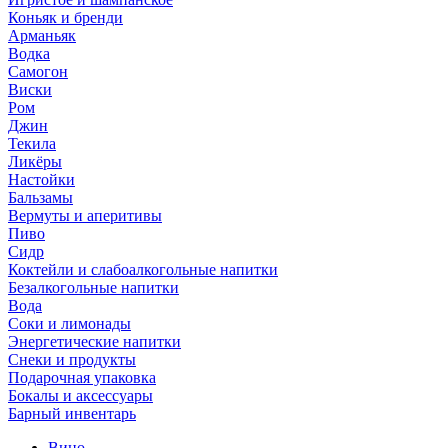
Коньяк и бренди
Арманьяк
Водка
Самогон
Виски
Ром
Джин
Текила
Ликёры
Настойки
Бальзамы
Вермуты и аперитивы
Пиво
Сидр
Коктейли и слабоалкогольные напитки
Безалкогольные напитки
Вода
Соки и лимонады
Энергетические напитки
Снеки и продукты
Подарочная упаковка
Бокалы и аксессуары
Барный инвентарь
Вино