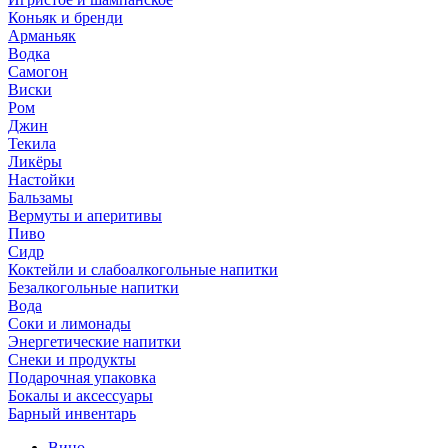
Коньяк и бренди
Арманьяк
Водка
Самогон
Виски
Ром
Джин
Текила
Ликёры
Настойки
Бальзамы
Вермуты и аперитивы
Пиво
Сидр
Коктейли и слабоалкогольные напитки
Безалкогольные напитки
Вода
Соки и лимонады
Энергетические напитки
Снеки и продукты
Подарочная упаковка
Бокалы и аксессуары
Барный инвентарь
Вино