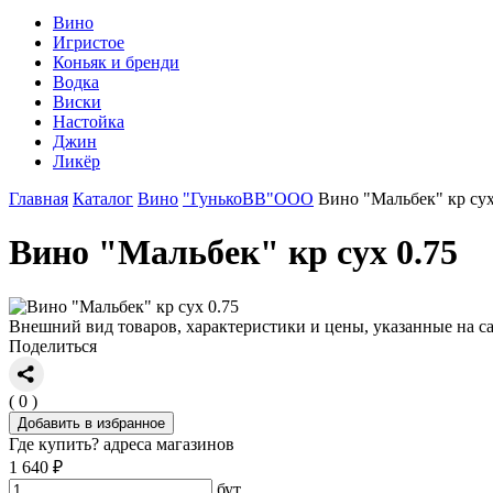
Вино
Игристое
Коньяк и бренди
Водка
Виски
Настойка
Джин
Ликёр
Главная
Каталог
Вино
"ГунькоВВ"ООО
Вино "Мальбек" кр сух
Вино "Мальбек" кр сух 0.75
Внешний вид товаров, характеристики и цены, указанные на са
Поделиться
( 0 )
Добавить в избранное
Где купить?
адреса магазинов
1 640 ₽
бут