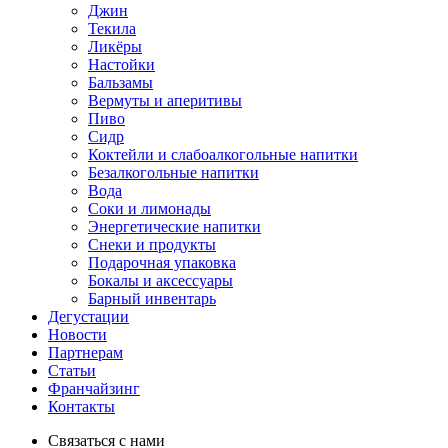
Джин
Текила
Ликёры
Настойки
Бальзамы
Вермуты и аперитивы
Пиво
Сидр
Коктейли и слабоалкогольные напитки
Безалкогольные напитки
Вода
Соки и лимонады
Энергетические напитки
Снеки и продукты
Подарочная упаковка
Бокалы и аксессуары
Барный инвентарь
Дегустации
Новости
Партнерам
Статьи
Франчайзинг
Контакты
Связаться с нами