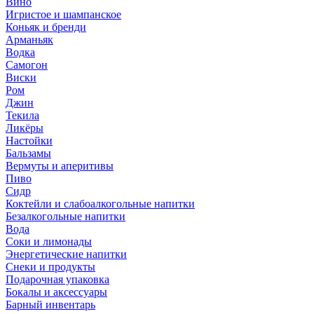
Вино
Игристое и шампанское
Коньяк и бренди
Арманьяк
Водка
Самогон
Виски
Ром
Джин
Текила
Ликёры
Настойки
Бальзамы
Вермуты и аперитивы
Пиво
Сидр
Коктейли и слабоалкогольные напитки
Безалкогольные напитки
Вода
Соки и лимонады
Энергетические напитки
Снеки и продукты
Подарочная упаковка
Бокалы и аксессуары
Барный инвентарь