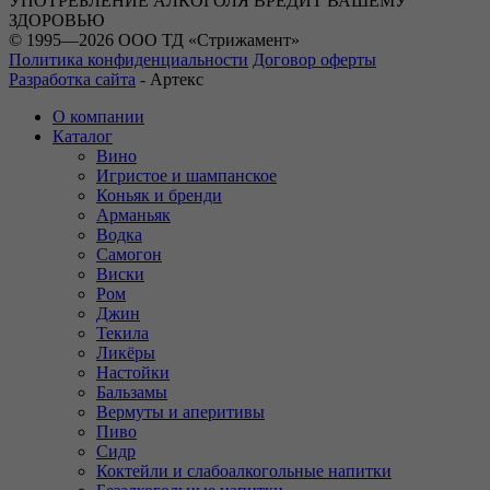
УПОТРЕБЛЕНИЕ АЛКОГОЛЯ ВРЕДИТ ВАШЕМУ
ЗДОРОВЬЮ
© 1995—2026 ООО ТД «Стрижамент»
Политика конфиденциальности
Договор оферты
Разработка сайта
-
Артекс
О компании
Каталог
Вино
Игристое и шампанское
Коньяк и бренди
Арманьяк
Водка
Самогон
Виски
Ром
Джин
Текила
Ликёры
Настойки
Бальзамы
Вермуты и аперитивы
Пиво
Сидр
Коктейли и слабоалкогольные напитки