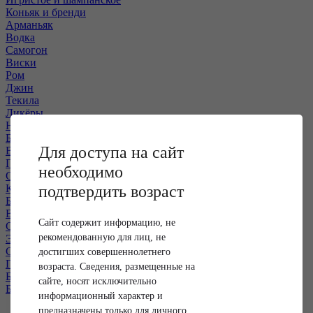
Коньяк и бренди
Арманьяк
Водка
Самогон
Виски
Ром
Джин
Текила
Ликёры
Настойки
Бальзамы
Для доступа на сайт
Вермуты и аперитивы
Пиво
необходимо
Сидр
Коктейли и слабоалкогольные напитки
подтвердить возраст
Безалкогольные напитки
Вода
Сайт содержит информацию, не
Соки и лимонады
рекомендованную для лиц, не
Энергетические напитки
Снеки и продукты
достигших совершеннолетнего
Подарочная упаковка
возраста. Сведения, размещенные на
Бокалы и аксессуары
сайте, носят исключительно
Барный инвентарь
информационный характер и
предназначены только для личного
Вино