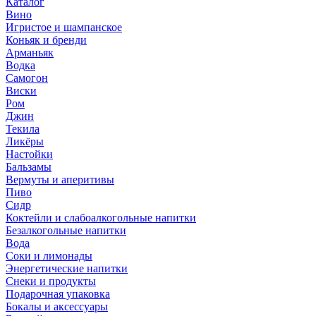
Каталог
Вино
Игристое и шампанское
Коньяк и бренди
Арманьяк
Водка
Самогон
Виски
Ром
Джин
Текила
Ликёры
Настойки
Бальзамы
Вермуты и аперитивы
Пиво
Сидр
Коктейли и слабоалкогольные напитки
Безалкогольные напитки
Вода
Соки и лимонады
Энергетические напитки
Снеки и продукты
Подарочная упаковка
Бокалы и аксессуары