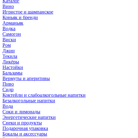
Каталог
Вино
Игристое и шампанское
Коньяк и бренди
Арманьяк
Водка
Самогон
Виски
Ром
Джин
Текила
Ликёры
Настойки
Бальзамы
Вермуты и аперитивы
Пиво
Сидр
Коктейли и слабоалкогольные напитки
Безалкогольные напитки
Вода
Соки и лимонады
Энергетические напитки
Снеки и продукты
Подарочная упаковка
Бокалы и аксессуары