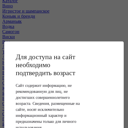
Каталог
Вино
Игристое и шампанское
Коньяк и бренди
Арманьяк
Водка
Самогон
Виски
Ром
Джин
Текила
Для доступа на сайт
Ликёры
Настойки
необходимо
Бальзамы
подтвердить возраст
Вермуты и аперитивы
Пиво
Сидр
Сайт содержит информацию, не
Коктейли и слабоалкогольные напитки
рекомендованную для лиц, не
Безалкогольные напитки
достигших совершеннолетнего
Вода
Соки и лимонады
возраста. Сведения, размещенные на
Энергетические напитки
сайте, носят исключительно
Снеки и продукты
информационный характер и
Подарочная упаковка
предназначены только для личного
Бокалы и аксессуары
использования.