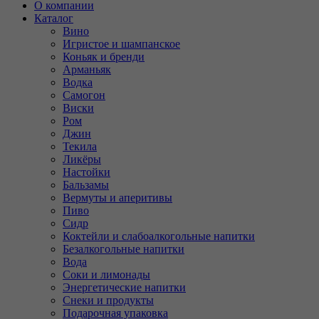
О компании
Каталог
Вино
Игристое и шампанское
Коньяк и бренди
Арманьяк
Водка
Самогон
Виски
Ром
Джин
Текила
Ликёры
Настойки
Бальзамы
Вермуты и аперитивы
Пиво
Сидр
Коктейли и слабоалкогольные напитки
Безалкогольные напитки
Вода
Соки и лимонады
Энергетические напитки
Снеки и продукты
Подарочная упаковка