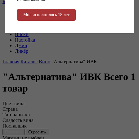
Барный инвентарь
Вино
Игристое
Коньяк и бренди
Водка
Виски
Настойка
Джин
Ликёр
Главная
Каталог
Вино
"Альтернатива" ИВК
"Альтернатива" ИВК
Всего 1
товар
Цвет вина
Страна
Тип напитка
Сладость вина
Поставщик
Магазин не выбран