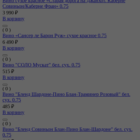
Вино сухое красное «Старая дорога на Джанхот. Каберне
Совиньон/Каберне Фран» 0.75
3 990 ₽
В корзину
( 0 )
Вино «Сансер ле Барон Руж» сухое красное 0.75
6 490 ₽
В корзину
( 0 )
Вино "СОЛО Мускат" бел. сух. 0.75
515 ₽
В корзину
( 0 )
Вино "Бленд Шардоне-Пино Блан-Траминер Розовый" бел.
сух. 0.75
485 ₽
В корзину
( 0 )
Вино "Бленд Совиньон Блан-Пино Блан-Шардоне" бел. сух.
0.75