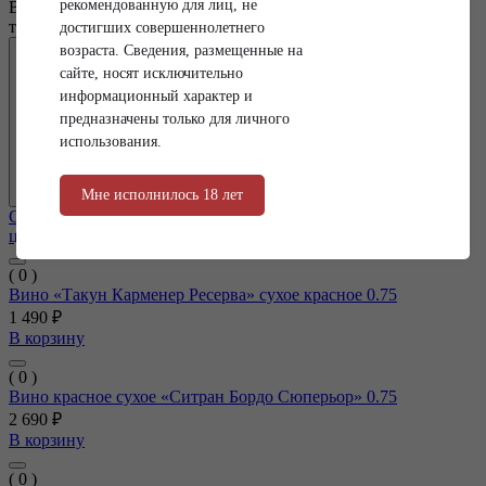
рекомендованную для лиц, не
Выберите магазин, чтобы увидеть актуальный каталог
товаров.
достигших совершеннолетнего
Сначала популярные
возраста. Сведения, размещенные на
сайте, носят исключительно
информационный характер и
предназначены только для личного
использования.
Сначала популярные
По возрастанию цены
По убыванию
цены
( 0 )
Вино «Такун Карменер Ресерва» сухое красное 0.75
1 490 ₽
В корзину
( 0 )
Вино красное сухое «Ситран Бордо Сюперьор» 0.75
2 690 ₽
В корзину
( 0 )