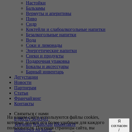
Настойки
Бальзамы
Вермуты и аперитивы
Пиво
Сидр
Коктейли и слабоалкогольные напитки
Безалкогольные напитки
Вода
Соки и лимонады
Энергетические напитки
Снеки и продукты
Подарочная упаковка
Бокалы и аксессуары
Барный инвентарь
Дегустации
Новости
Партнерам
Статьи
Франчайзинг
Контакты
Связаться с нами
На нашем сайте используются файлы cookies,
8 (8652) 56-03-01
Я
которые делают его более удобным для каждого
Telegram
WhatsApp
ВКонтакте
согласен
пользователя. Посещая страницы сайта, вы
Винотеки на карте
/