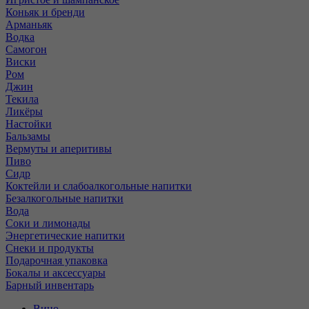
Коньяк и бренди
Арманьяк
Водка
Самогон
Виски
Ром
Джин
Текила
Ликёры
Настойки
Бальзамы
Вермуты и аперитивы
Пиво
Сидр
Коктейли и слабоалкогольные напитки
Безалкогольные напитки
Вода
Соки и лимонады
Энергетические напитки
Снеки и продукты
Подарочная упаковка
Бокалы и аксессуары
Барный инвентарь
Вино