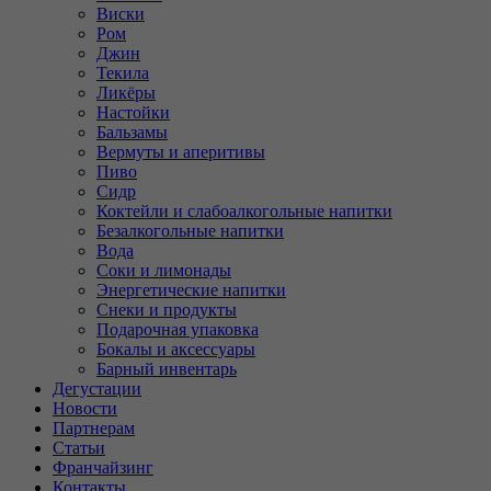
Виски
Ром
Джин
Текила
Ликёры
Настойки
Бальзамы
Вермуты и аперитивы
Пиво
Сидр
Коктейли и слабоалкогольные напитки
Безалкогольные напитки
Вода
Соки и лимонады
Энергетические напитки
Снеки и продукты
Подарочная упаковка
Бокалы и аксессуары
Барный инвентарь
Дегустации
Новости
Партнерам
Статьи
Франчайзинг
Контакты