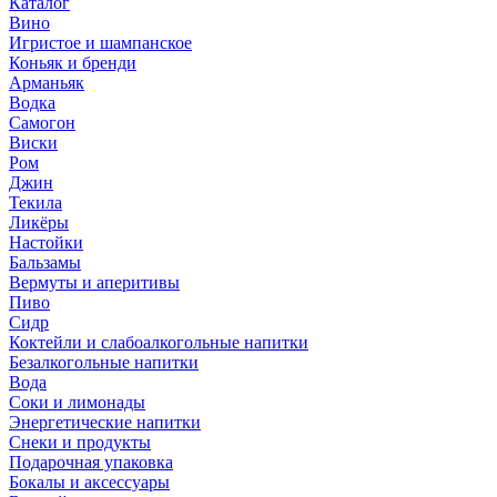
Каталог
Вино
Игристое и шампанское
Коньяк и бренди
Арманьяк
Водка
Самогон
Виски
Ром
Джин
Текила
Ликёры
Настойки
Бальзамы
Вермуты и аперитивы
Пиво
Сидр
Коктейли и слабоалкогольные напитки
Безалкогольные напитки
Вода
Соки и лимонады
Энергетические напитки
Снеки и продукты
Подарочная упаковка
Бокалы и аксессуары