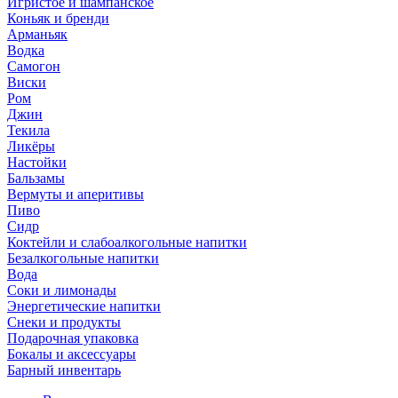
Игристое и шампанское
Коньяк и бренди
Арманьяк
Водка
Самогон
Виски
Ром
Джин
Текила
Ликёры
Настойки
Бальзамы
Вермуты и аперитивы
Пиво
Сидр
Коктейли и слабоалкогольные напитки
Безалкогольные напитки
Вода
Соки и лимонады
Энергетические напитки
Снеки и продукты
Подарочная упаковка
Бокалы и аксессуары
Барный инвентарь