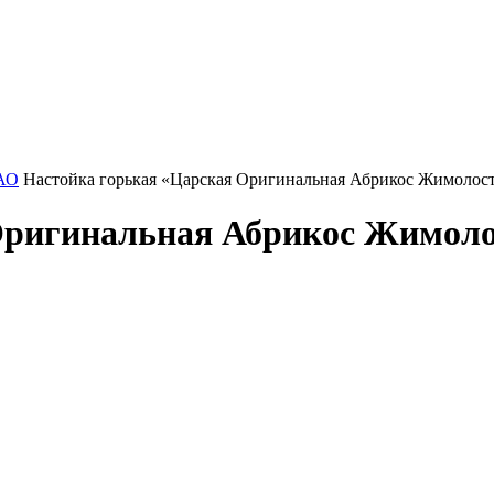
ОАО
Настойка горькая «Царская Оригинальная Абрикос Жимолост
Оригинальная Абрикос Жимолос