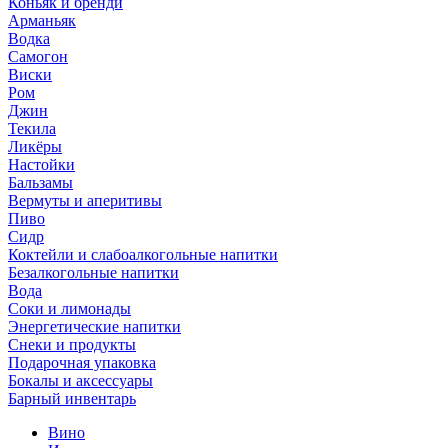
Коньяк и бренди
Арманьяк
Водка
Самогон
Виски
Ром
Джин
Текила
Ликёры
Настойки
Бальзамы
Вермуты и аперитивы
Пиво
Сидр
Коктейли и слабоалкогольные напитки
Безалкогольные напитки
Вода
Соки и лимонады
Энергетические напитки
Снеки и продукты
Подарочная упаковка
Бокалы и аксессуары
Барный инвентарь
Вино