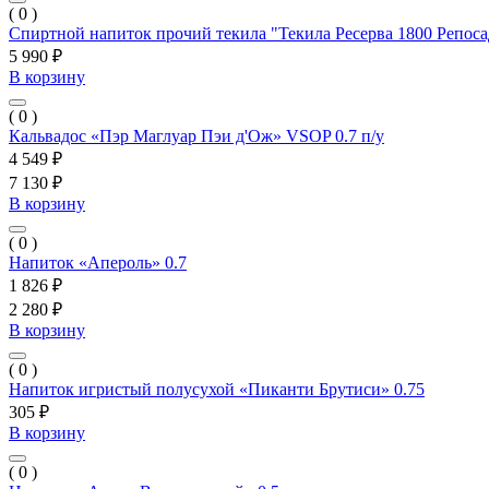
( 0 )
Спиртной напиток прочий текила "Текила Ресерва 1800 Репоса
5 990 ₽
В корзину
( 0 )
Кальвадос «Пэр Маглуар Пэи д'Ож» VSOP 0.7 п/у
4 549 ₽
7 130 ₽
В корзину
( 0 )
Напиток «Апероль» 0.7
1 826 ₽
2 280 ₽
В корзину
( 0 )
Напиток игристый полусухой «Пиканти Брутиси» 0.75
305 ₽
В корзину
( 0 )