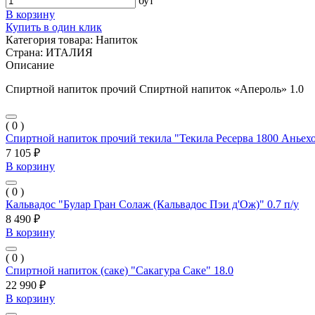
бут
В корзину
Купить в один клик
Категория товара:
Напиток
Страна:
ИТАЛИЯ
Описание
Спиртной напиток прочий Спиртной напиток «Апероль» 1.0
( 0 )
Спиртной напиток прочий текила "Текила Ресерва 1800 Аньехо
7 105 ₽
В корзину
( 0 )
Кальвадос "Булар Гран Солаж (Кальвадос Пэи д'Ож)" 0.7 п/у
8 490 ₽
В корзину
( 0 )
Спиртной напиток (саке) "Сакагура Саке" 18.0
22 990 ₽
В корзину