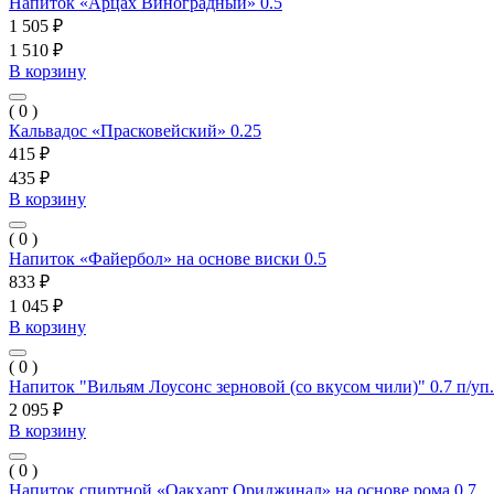
Напиток «Арцах Виноградный» 0.5
1 505 ₽
1 510 ₽
В корзину
( 0 )
Кальвадос «Прасковейский» 0.25
415 ₽
435 ₽
В корзину
( 0 )
Напиток «Файербол» на основе виски 0.5
833 ₽
1 045 ₽
В корзину
( 0 )
Напиток "Вильям Лоусонс зерновой (со вкусом чили)" 0.7 п/уп
2 095 ₽
В корзину
( 0 )
Напиток спиртной «Оакхарт Ориджинал» на основе рома 0.7