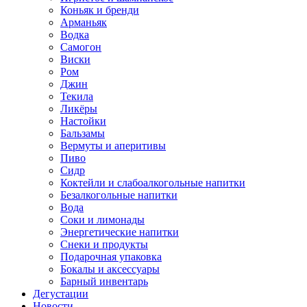
Коньяк и бренди
Арманьяк
Водка
Самогон
Виски
Ром
Джин
Текила
Ликёры
Настойки
Бальзамы
Вермуты и аперитивы
Пиво
Сидр
Коктейли и слабоалкогольные напитки
Безалкогольные напитки
Вода
Соки и лимонады
Энергетические напитки
Снеки и продукты
Подарочная упаковка
Бокалы и аксессуары
Барный инвентарь
Дегустации
Новости