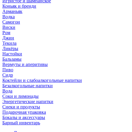
Игристое и шампанское
Коньяк и бренди
Арманьяк
Водка
Самогон
Виски
Ром
Джин
Текила
Ликёры
Настойки
Бальзамы
Вермуты и аперитивы
Пиво
Сидр
Коктейли и слабоалкогольные напитки
Безалкогольные напитки
Вода
Соки и лимонады
Энергетические напитки
Снеки и продукты
Подарочная упаковка
Бокалы и аксессуары
Барный инвентарь