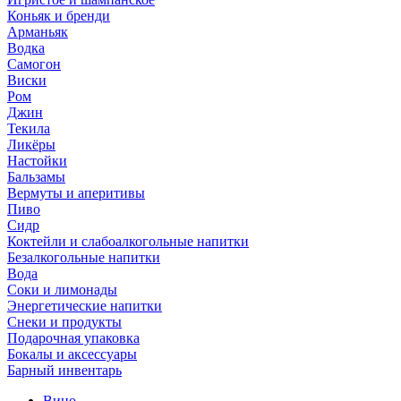
Коньяк и бренди
Арманьяк
Водка
Самогон
Виски
Ром
Джин
Текила
Ликёры
Настойки
Бальзамы
Вермуты и аперитивы
Пиво
Сидр
Коктейли и слабоалкогольные напитки
Безалкогольные напитки
Вода
Соки и лимонады
Энергетические напитки
Снеки и продукты
Подарочная упаковка
Бокалы и аксессуары
Барный инвентарь
Вино