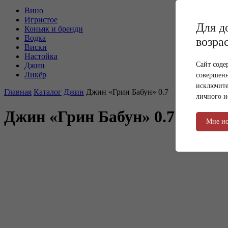
Вино
Игристое
Для д
Коньяк и бренди
Водка
возра
Виски
Настойка
Сайт соде
Джин
Ликёр
совершенн
исключите
Главная
Каталог
Джин
Джин «Грин Бабун» 0.7
личного и
Джин «Грин Бабун» 0.7