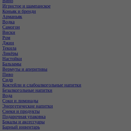
Вино
Игристое и шампанское
Коньяк и бренди
Арманьяк
Водка
Самогон
Виски
Ром
Джин
Текила
Ликёры
Настойки
Бальзамы
Вермуты и аперитивы
Пиво
Сидр
Коктейли и слабоалкогольные напитки
Безалкогольные напитки
Вода
Соки и лимонады
Энергетические напитки
Снеки и продукты
Подарочная упаковка
Бокалы и аксессуары
Барный инвентарь