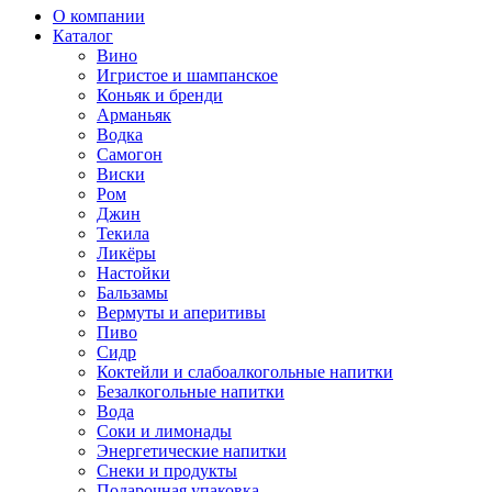
О компании
Каталог
Вино
Игристое и шампанское
Коньяк и бренди
Арманьяк
Водка
Самогон
Виски
Ром
Джин
Текила
Ликёры
Настойки
Бальзамы
Вермуты и аперитивы
Пиво
Сидр
Коктейли и слабоалкогольные напитки
Безалкогольные напитки
Вода
Соки и лимонады
Энергетические напитки
Снеки и продукты
Подарочная упаковка