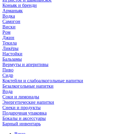
Коньяк и бренди
Арманьяк
Водка
Самогон
Виски
Ром
Джин
Текила
Ликёры
Настойки
Бальзамы
Вермуты и аперитивы
Пиво
Сидр
Коктейли и слабоалкогольные напитки
Безалкогольные напитки
Вода
Соки и лимонады
Энергетические напитки
Снеки и продукты
Подарочная упаковка
Бокалы и аксессуары
Барный инвентарь
Вино