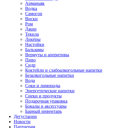
Арманьяк
Водка
Самогон
Виски
Ром
Джин
Текила
Ликёры
Настойки
Бальзамы
Вермуты и аперитивы
Пиво
Сидр
Коктейли и слабоалкогольные напитки
Безалкогольные напитки
Вода
Соки и лимонады
Энергетические напитки
Снеки и продукты
Подарочная упаковка
Бокалы и аксессуары
Барный инвентарь
Дегустации
Новости
Партнерам